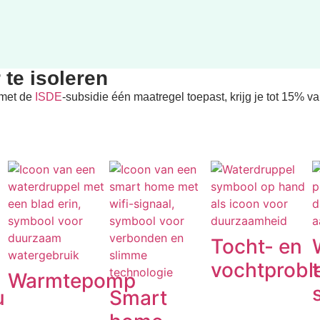
 te isoleren
e met de
ISDE
-subsidie één maatregel toepast, krijg je tot 15% va
Tocht- en
vochtprob
Warmtepomp
u
Smart