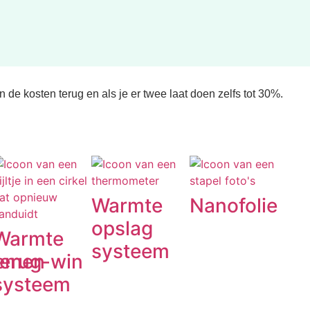
n de kosten terug en als je er twee laat doen zelfs tot 30%.
Warmte
Nanofolie
opslag
Warmte
systeem
lemen
terug-win
systeem